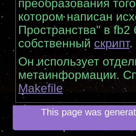
преобразования тог
котором написан исх
Пространства" в fb2
собственный
скрипт
.
Он использует отде
метаинформации. Сп
Makefile
This page was generate