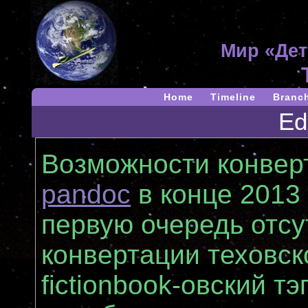
Мир «Дет
Home
Timeline
Branc
Ed
Возможности конверт
pandoc
в конце 2013 
первую очередь отсу
конвертации теховск
fictionbook-овский т