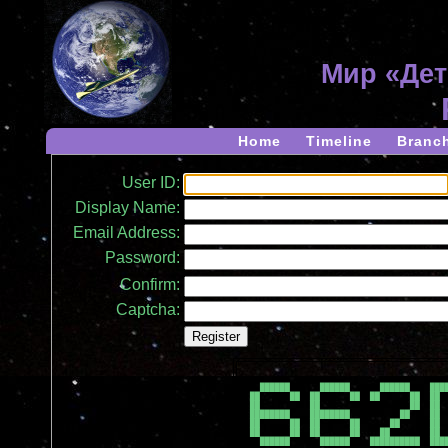
Мир «Дет
Home
Timeline
Branc
User ID:
Display Name:
Email Address:
Password:
Confirm:
Captcha:
  ██████      ██████      ██████    ████
██      ██  ██      ██  ██      ██  ██  
██          ██                  ██  ██  
████████    ████████          ██    ██  
██      ██  ██      ██      ██      ██  
██      ██  ██      ██    ██        ██  
  ██████      ██████    ██████████  ████